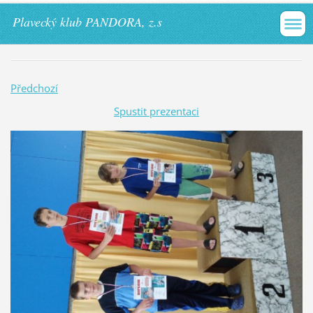
Plavecký klub PANDORA, z.s
Předchozí
Spustit prezentaci