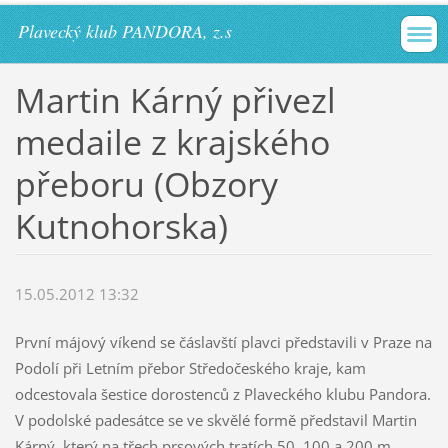
Plavecký klub PANDORA, z.s
Martin Kárný přivezl
medaile z krajského
přeboru (Obzory
Kutnohorska)
15.05.2012 13:32
První májový víkend se čáslavští plavci představili v Praze na
Podolí při Letním přebor Středočeského kraje, kam
odcestovala šestice dorostenců z Plaveckého klubu Pandora.
V podolské padesátce se ve skvělé formě představil Martin
Kárný, který na třech prsových tratích 50, 100 a 200 m