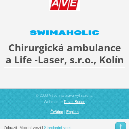
Chirurgická ambulance
a Life -Laser, s.r.o., Kolín
© 2008 Všechna práva vyhrazena.
Webmaster
Pavel Burian
Čeština
|
English
Zobrazit:
Mobilní verzi
|
Standardní verzi