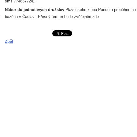
sms 774837724).
Nábor do jednotlivých družstev
Plaveckého klubu Pandora proběhne na
bazénu v Čáslavi. Přesný termín bude zvěřejněn zde.
Zpět