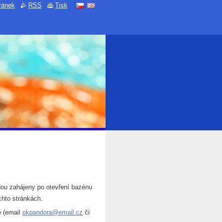
ránek
RSS
Tisk
dou zahájeny po otevření bazénu
chto stránkách.
e (email
pkpandora@email.cz
či