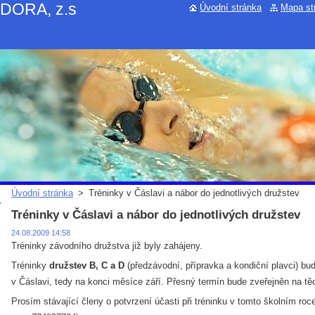
NDORA, z.s
Úvodní stránka
Mapa st
Úvodní stránka
>
Tréninky v Čáslavi a nábor do jednotlivých družstev
Tréninky v Čáslavi a nábor do jednotlivých družstev
24.08.2009 14:58
Tréninky závodního družstva již byly zahájeny.
Tréninky
družstev B, C a D
(předzávodní, přípravka a kondiční plavci) bu
v Čáslavi, tedy na konci měsíce září. Přesný termín bude zveřejněn na tě
Prosím stávající členy o potvrzení účasti při tréninku v tomto školním roc