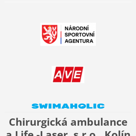
Chirurgická ambulance
a Life -Laser, s.r.o., Kolín