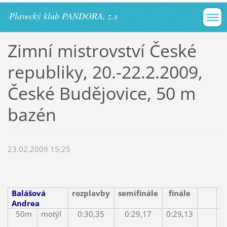
Plavecký klub PANDORA, z.s
Zimní mistrovství České
republiky, 20.-22.2.2009,
České Budějovice, 50 m
bazén
23.02.2009 15:25
Balášová
rozplavby
semifinále
finále
Andrea
50m
motýl
0:30,35
0:29,17
0:29,13
m