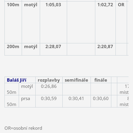
100m
motýl
1:05,03
1:02,72
OR
m
200m
motýl
2:28,07
2:20,87
m
Baláš Jiří
rozplavby
semifinále
finále
motýl
0:26,86
17.
50m
místo
prsa
0:30,59
0:30,41
0:30,60
8.
50m
místo
OR=osobní rekord