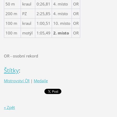
50 m
kraul
0:26,81
4. místo
OR
200 m
PZ
2:25,85
4. místo
OR
100 m
kraul
1:00,51
10. místo
OR
100 m
motýl
1:05,49
2. místo
OR
OR - osobní rekord
Štítky
:
Mistrovství ČR
|
Medaile
« Zpět