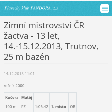
Plavecký klub PANDORA, z.s
Zimní mistrovství ČR
žactva - 13 let,
14.-15.12.2013, Trutnov,
25 m bazén
14.12.2013 11:01
ročník 2000
Kučera
Matěj
100 m
PZ
1:06,42
1. místo
OR