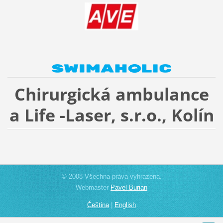
Chirurgická ambulance
a Life -Laser, s.r.o., Kolín
© 2008 Všechna práva vyhrazena.
Webmaster
Pavel Burian
Čeština
|
English