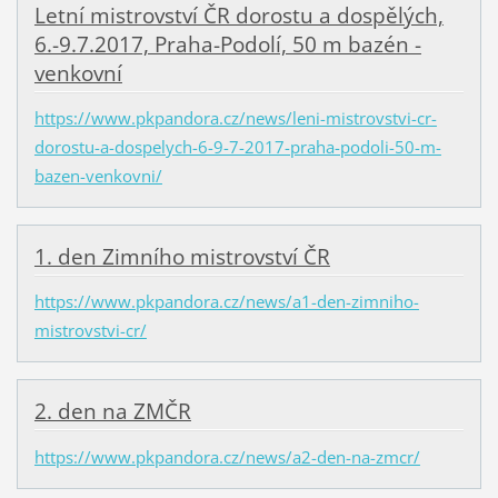
Letní mistrovství ČR dorostu a dospělých,
6.-9.7.2017, Praha-Podolí, 50 m bazén -
venkovní
https://www.pkpandora.cz/news/leni-mistrovstvi-cr-
dorostu-a-dospelych-6-9-7-2017-praha-podoli-50-m-
bazen-venkovni/
1. den Zimního mistrovství ČR
https://www.pkpandora.cz/news/a1-den-zimniho-
mistrovstvi-cr/
2. den na ZMČR
https://www.pkpandora.cz/news/a2-den-na-zmcr/