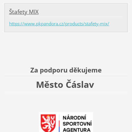
Štafety MIX
https://www.pkpandora.cz/products/stafety-mix/
Za podporu děkujeme
Město Čáslav