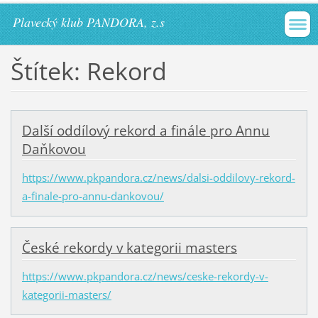
Plavecký klub PANDORA, z.s
Štítek: Rekord
Další oddílový rekord a finále pro Annu
Daňkovou
https://www.pkpandora.cz/news/dalsi-oddilovy-rekord-
a-finale-pro-annu-dankovou/
České rekordy v kategorii masters
https://www.pkpandora.cz/news/ceske-rekordy-v-
kategorii-masters/