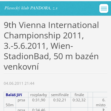
Plavecký klub PANDORA, z.s
9th Vienna International
Championship 2011,
3.-5.6.2011, Wien-
StadionBad, 50 m bazén
venkovní
04.06.2011 21:44
Baláš Jiří
rozplavby
semifinále
finále
prsa
0:31,90
0:32,21
0:32,32
6.
50m
místo
prsa
0:34,46
2.