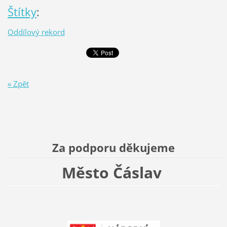
Štítky
:
Oddílový rekord
« Zpět
Za podporu děkujeme
Město Čáslav