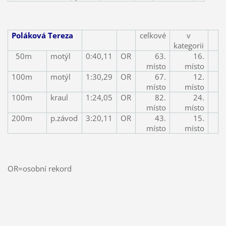
Poláková Tereza
celkové
v
kategorii
50m
motýl
0:40,11
OR
63.
16.
místo
místo
100m
motýl
1:30,29
OR
67.
12.
místo
místo
100m
kraul
1:24,05
OR
82.
24.
místo
místo
200m
p.závod
3:20,11
OR
43.
15.
místo
místo
OR=osobní rekord