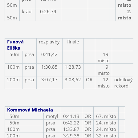
50m
místo
kraul
0:26,79
2.
50m
místo
Fuxová
rozplavby
finále
Eliška
50m
prsa
0:41,42
19.
místo
100m
prsa
1:30,85
1:28,73
9.
místo
200m
prsa
3:07,17
3:08,62
OR
12.
oddílový
místo
rekord
Kommová Michaela
50m
motýl
0:41,13
OR
67. místo
50m
prsa
0:42,22
OR
24. místo
100m
prsa
1:33,87
OR
24. místo
200m
prsa
3:29,38
OR
32. místo