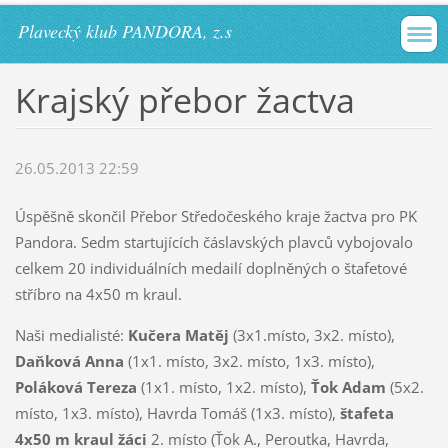
Plavecký klub PANDORA, z.s
Krajský přebor žactva
26.05.2013 22:59
Úspěšně skončil Přebor Středočeského kraje žactva pro PK
Pandora. Sedm startujících čáslavských plavců vybojovalo
celkem 20 individuálních medailí doplněných o štafetové
stříbro na 4x50 m kraul.
Naši medialisté:
Kučera Matěj
(3x1.místo, 3x2. místo),
Daňková Anna
(1x1. místo, 3x2. místo, 1x3. místo),
Poláková Tereza
(1x1. místo, 1x2. místo),
Ťok Adam
(5x2.
místo, 1x3. místo), Havrda Tomáš (1x3. místo),
štafeta
4x50 m kraul žáci
2. místo (Ťok A., Peroutka, Havrda,