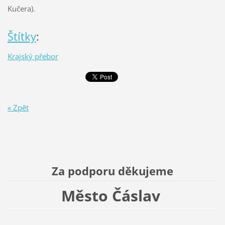
Kučera).
Štítky
:
Krajský přebor
« Zpět
Za podporu děkujeme
Město Čáslav