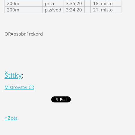
200m
prsa
3:35,20
18. místo
200m
p.závod
3:24,20
21. místo
OR=osobní rekord
Štítky
:
Mistrovství ČR
« Zpět