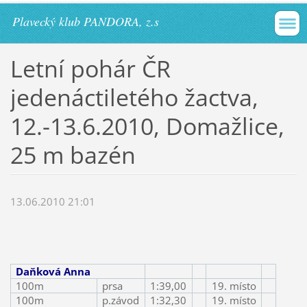
Plavecký klub PANDORA, z.s
Letní pohár ČR
jedenáctiletého žactva,
12.-13.6.2010, Domažlice,
25 m bazén
13.06.2010 21:01
Daňková Anna
100m
prsa
1:39,00
19. místo
100m
p.závod
1:32,30
19. místo