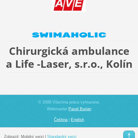
Chirurgická ambulance
a Life -Laser, s.r.o., Kolín
© 2008 Všechna práva vyhrazena.
Webmaster
Pavel Burian
Čeština
|
English
Zobrazit:
Mobilní verzi
|
Standardní verzi