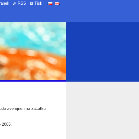
ránek
RSS
Tisk
bude zveřejněn na začátku
e 2005.