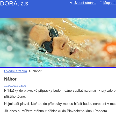
NDORA, z.s
Úvodní stránka
Mapa st
Úvodní stránka
>
Nábor
Nábor
19.09.2012 23:20
Přihlášky do plavecké přípravky bude možno zasílat na email, který zde 
příštího týdne.
Nejmladší plavci, kteři se do přípravky mohou hlásit budou narození v roc
Již dnes si můžete stáhnout přihlášku do Plaveckého klubu Pandora.