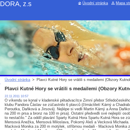
NDORA, z.s
Úvodní stránka
Mapa st
Úvodní stránka
>
Plavci Kutné Hory se vrátili s medailemi (Obzory Kutno
Plavci Kutné Hory se vrátili s medailemi (Obzory Kut
22.11.2011 10:57
O víkendu se konal v kladenské pětadvacítce Zimní přebor Středočeského
klubu Pandora Čáslav se zúčastnilo 6 plavců (čtrnáctiletí Kárný a Chadraba,
Peroutka, Daňková a Jirsová). Nejlépe si vedli Martin Kárný a Anna Daňko
na 200 m prsa a bronz na 100 m prsa). Ostatní předvedli své nejlepší oso
to nestačilo." Za oddíl plavání Sparty Kutná Hora Spartu Kutná Hora se z
Mensová Anežka, Mensová Miloslava, Pokorný Aleš a Vecková Michaela. Př
Macková Monika za 200 m motýlek, stříbrnou medaili - Macková Monika 