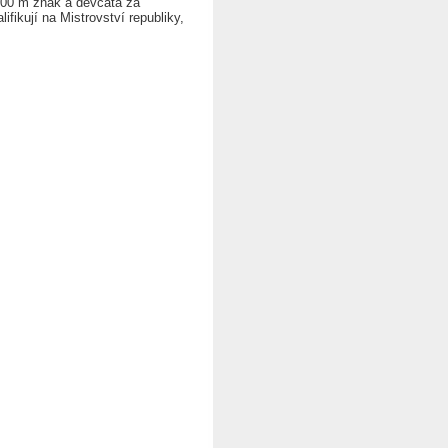
00 m znak a děvčata za
fikují na Mistrovství republiky,