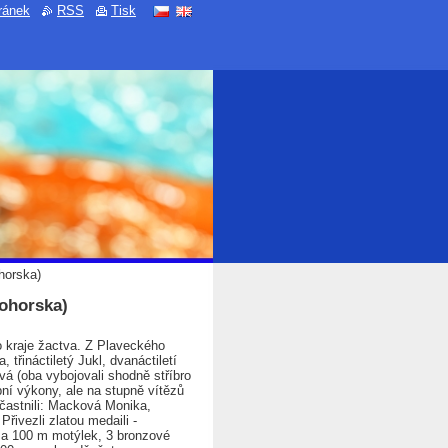
ránek
RSS
Tisk
horska)
nohorska)
 kraje žactva. Z Plaveckého
 třináctiletý Jukl, dvanáctiletí
vá (oba vybojovali shodně stříbro
bní výkony, ale na stupně vítězů
účastnili: Macková Monika,
ivezli zlatou medaili -
za 100 m motýlek, 3 bronzové