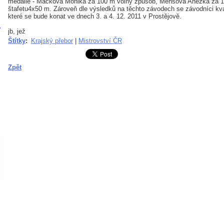
medaile - Macková Monika za 100 m volný způsob, Mensová Anežka za 1
štafetu4x50 m. Zároveň dle výsledků na těchto závodech se závodníci kvali
které se bude konat ve dnech 3. a 4. 12. 2011 v Prostějově.
jb, jež
Štítky
:
Krajský přebor
|
Mistrovství ČR
Zpět