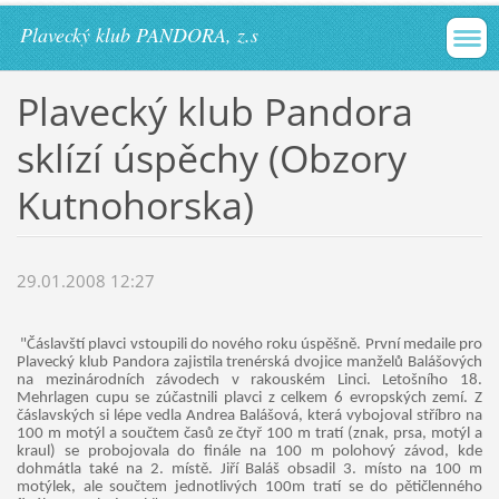
Plavecký klub PANDORA, z.s
Plavecký klub Pandora
sklízí úspěchy (Obzory
Kutnohorska)
29.01.2008 12:27
"Čáslavští plavci vstoupili do nového roku úspěšně. První medaile pro
Plavecký klub Pandora zajistila trenérská dvojice manželů Balášových
na mezinárodních závodech v rakouském Linci. Letošního 18.
Mehrlagen cupu se zúčastnili plavci z celkem 6 evropských zemí. Z
čáslavských si lépe vedla Andrea Balášová, která vybojoval stříbro na
100 m motýl a součtem časů ze čtyř 100 m tratí (znak, prsa, motýl a
kraul) se probojovala do finále na 100 m polohový závod, kde
dohmátla také na 2. místě. Jiří Baláš obsadil 3. místo na 100 m
motýlek, ale součtem jednotlivých 100m tratí se do pětičlenného