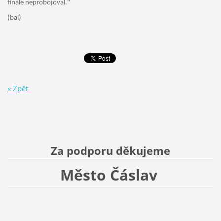
finále neprobojoval."
(bal)
« Zpět
Za podporu děkujeme
Město Čáslav