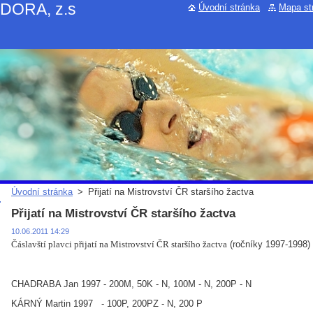
NDORA, z.s
Úvodní stránka
Mapa st
Úvodní stránka
>
Přijatí na Mistrovství ČR staršího žactva
Přijatí na Mistrovství ČR staršího žactva
10.06.2011 14:29
(ročníky 1997-1998) 
Čáslavští plavci přijatí na Mistrovství ČR staršího žactva
CHADRABA Jan 1997 - 200M, 50K - N, 100M - N, 200P - N
KÁRNÝ Martin 1997 - 100P, 200PZ - N, 200 P