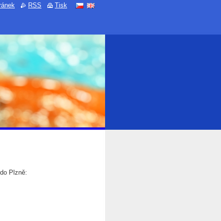
ránek
RSS
Tisk
do Plzně: