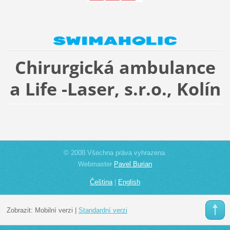
Chirurgická ambulance
a Life -Laser, s.r.o., Kolín
© 2008 Všechna práva vyhrazena.
Webmaster
Pavel Burian
Čeština
|
English
Zobrazit:
Mobilní verzi
|
Standardní verzi