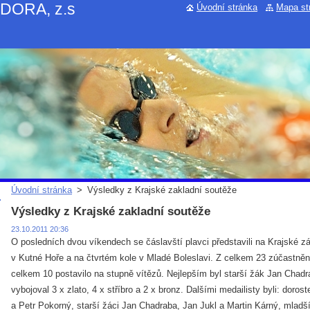
NDORA, z.s
Úvodní stránka
Mapa st
Úvodní stránka
>
Výsledky z Krajské zakladní soutěže
Výsledky z Krajské zakladní soutěže
23.10.2011 20:36
O posledních dvou víkendech se čáslavští plavci představili na Krajské zák
v Kutné Hoře a na čtvrtém kole v Mladé Boleslavi. Z celkem 23 zúčastně
celkem 10 postavilo na stupně vítězů. Nejlepším byl starší žák Jan Chadra
vybojoval 3 x zlato, 4 x stříbro a 2 x bronz. Dalšími medailisty byli: doro
a Petr Pokorný, starší žáci Jan Chadraba, Jan Jukl a Martin Kárný, mlad