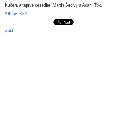
Kučera a teprve desetiletí Martin Šedivý a Adam Ťok.
Štítky
:
KZS
Zpět