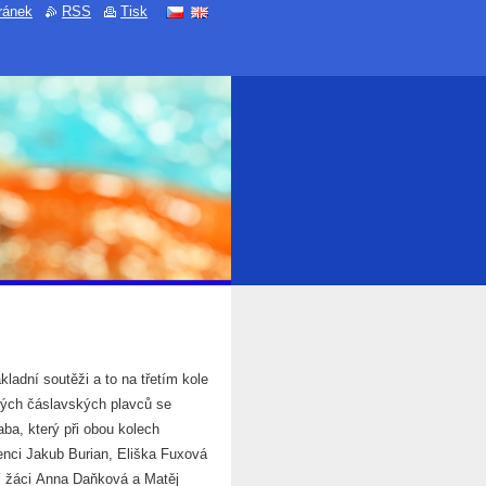
ránek
RSS
Tisk
ladní soutěži a to na třetím kole
ných čáslavských plavců se
ba, který při obou kolech
stenci Jakub Burian, Eliška Fuxová
ší žáci Anna Daňková a Matěj