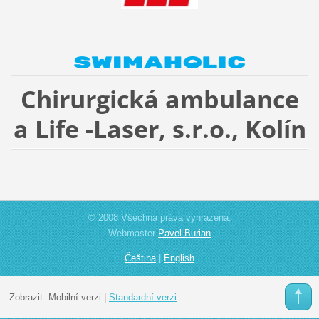
Chirurgická ambulance
a Life -Laser, s.r.o., Kolín
© 2008 Všechna práva vyhrazena.
Webmaster
Pavel Burian
Čeština
|
English
Zobrazit:
Mobilní verzi
|
Standardní verzi