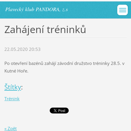
Plavecký klub PANDORA, z.s
Zahájení tréninků
22.05.2020 20:53
Po otevření bazénů zahájí závodní družstvo tréninky 28.5. v
Kutné Hoře.
Štítky
:
Trénink
« Zpět