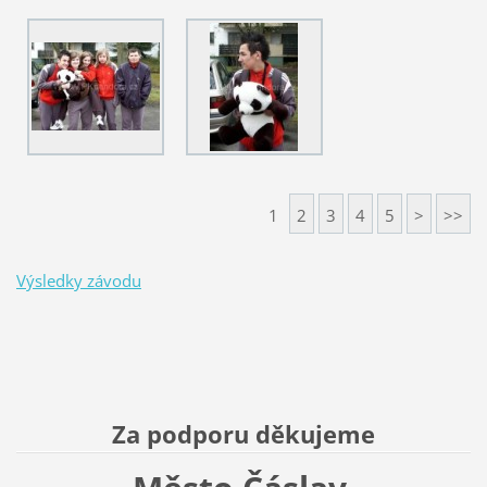
1
2
3
4
5
>
>>
Výsledky závodu
Za podporu děkujeme